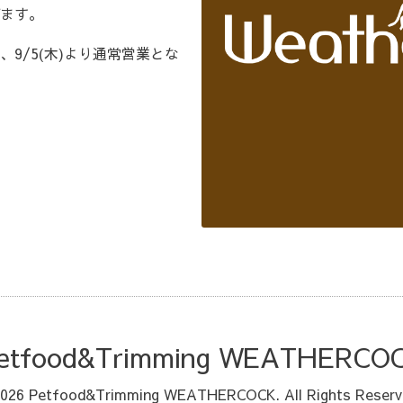
ます。
9/5(木)より通常営業とな
etfood&Trimming WEATHERCO
026
Petfood&Trimming WEATHERCOCK
. All Rights Reserv