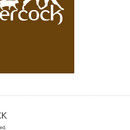
CK
ed.