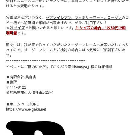
受付をスムーズにさせていただくため、事前にプリントをしてお持ちいただ
けると大変助かります。
写真屋さんだけでなく、
セブンイレブン
、ファミリーマート、ローソン
のコ
ピー機でも短時間で印刷が出来ますので、ぜひご利用下さい！
※
2Lサイズ
でお願いできると嬉しいです。
2Lサイズの場合、1枚80円で印
刷可能
です。
期間中は、我が家で作っていただいたオーダーフレームも展示いたしており
ますので、オーダーフレームをご検討の場合にはお気軽にご相談下さいま
せ。
--------------------------------------------
イベントにご協力いただく『がくぶち家 bisousya』様の詳細情報
■有限会社
美創舎
■
住所
〒
441-8122
愛知県豊橋市天伯町東沢
23-1
■
ホームページ
URL
https://www.e-gaku.net