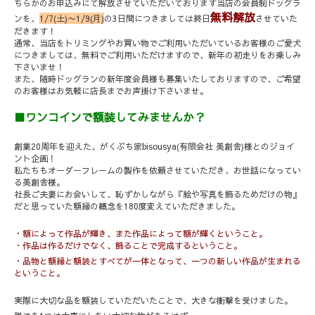
ちらかのお申込みにて解放させていただいております
当店の会員制ドッグラ
無料解放
ンを、
1/7(
土
)
〜
1/9(
月
)
の
3
日間につきましては終日
させていた
だきます！
通常、当店をトリミングやお買い物でご利用いただいているお客様のご愛犬
につきましては、無料でご利用いただけますので、新年の初走りをお楽しみ
下さいませ！
また、随時ドッグランの新年度会員様も募集いたしておりますので、ご希望
のお客様はお気軽に店長までお声掛け下さいませ。
■
ワンコインで額装してみませんか？
創業
20
周年を迎えた、がくぶち家
bisousya(
有限会社
美創舎
)
様とのジョイ
ント企画！
私たちもオーダーフレームの製作を依頼させていただき、お世話になってい
る美創舎様。
社長ご夫妻にお会いして、恥ずかしながら『絵や写真を飾るためだけの物』
だと思っていた額縁の概念を
180
度変えていただきました。
・額によって作品が輝き、また作品によって額が輝くということ。
・
作品は作るだけでなく、飾ることで完成するということ。
・
品物と額縁と額装とすべてが一体となって、一つの新しい作品が生まれる
ということ。
実際に大切な品を額装していただいたことで、大きな衝撃を受けました。