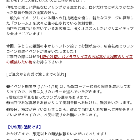
誰でも
1
つは大事にしたい大切な物があるはず。
他社では難しい詳細なヒアリングから生まれる、自分だけでは考えつかなか
った額縁や額装の提案の数々。
一般的にイメージしている額への既成概念を壊し、新たなステージに昇華し
た『フレーム』を次々と生み出されている美創舎様。
当店をご利用いただいているお客様に、強くオススメしたいクリエイティブ
な会社でございます！
今回、ふとした雑談の中からトントン拍子でお話が進み、新春初売でのワン
コイン額装イベントが決定いたしました！
ご来店の際にはぜひ
L
版や
2L
版、パノラマサイズのお写真や同程度のサイズ
の額装したい物
をお持ち下さい♪
[ご注文からお受け渡しまでの流れ]
❶イベント期間中 (1/7～1/16) は、特設コーナーに額の実物を展示してお
りますので、お気に入りのカラーを選んでいただきます。
※
看板犬の写真を使ったサンプル展示もあります。
❷当店でお写真等をお預かりして美創舎様へお届けし、額装をいたします。
❸後日、額装が完了いたしましたら、改めて当店よりお客様へご連絡をさせ
ていただきますので、お受け取りをお願いいたします。
【1/9(月) 追記です】
おかげさまで、想定以上の額装依頼をいただいております！