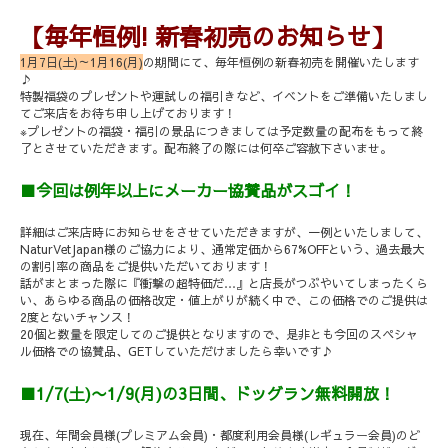
【毎年恒例
!
新春初売のお知らせ】
1
月
7
日
(
土
)
～
1
月
16(
月
)
の期間にて、毎年恒例の新春初売を開催いたします
♪
特製福袋のプレゼントや運試しの福引きなど、イベントをご準備いたしまし
てご来店をお待ち申し上げております！
※
プレゼントの福袋・福引の景品につきましては予定数量の配布をもって終
了とさせていただきます。配布終了の際には何卒ご容赦下さいませ。
■
今回は例年以上にメーカー協賛品がスゴイ！
詳細はご来店時にお知らせをさせていただきますが、一例といたしまして、
NaturVetJapan
様のご協力により、通常定価から
67%OFF
という、過去最大
の割引率の商品をご提供いただいております！
話がまとまった際に『衝撃の超特価だ
…
』と店長がつぶやいてしまったくら
い、あらゆる商品の価格改定・値上がりが続く中で、この価格でのご提供は
2
度とないチャンス！
20
個と数量を限定してのご提供となりますので、是非とも今回のスペシャ
ル価格での協賛品、
GET
していただけましたら幸いです♪
■1/7(
土
)
〜
1/9(
月
)
の
3
日間、ドッグラン無料開放！
現在、年間会員様
(
プレミアム会員
)
・都度利用会員様
(
レギュラー会員
)
のど