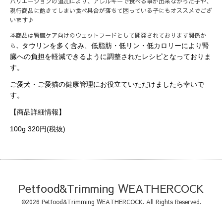
バリエーションの追加により、アレルギーで食べる事が出来なかった子や、
現行商品に飽きてしまい食べ具合が落ちて困っている子にもオススメでござ
います♪
本商品は腎臓ケア向けのウェットフードとして開発されております関係か
ら、
タウリンを多く含み、低脂肪・低リン・低カロリーにより腎
臓への負担を軽減できるように調整されたレシピとなっておりま
す。
ご愛犬・ご愛猫の健康管理にお役立ていただけましたら幸いで
す。
【商品詳細情報】
100g 320円(税抜)
Petfood&Trimming WEATHERCOCK
©2026
Petfood&Trimming WEATHERCOCK
. All Rights Reserved.